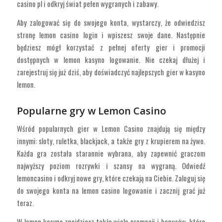
casino pl i odkryj świat pełen wygranych i zabawy.
Aby zalogować się do swojego konta, wystarczy, że odwiedzisz
stronę lemon casino login i wpiszesz swoje dane. Następnie
będziesz mógł korzystać z pełnej oferty gier i promocji
dostępnych w lemon kasyno logowanie. Nie czekaj dłużej i
zarejestruj się już dziś, aby doświadczyć najlepszych gier w kasyno
lemon.
Popularne gry w Lemon Casino
Wśród popularnych gier w Lemon Casino znajdują się między
innymi: sloty, ruletka, blackjack, a także gry z krupierem na żywo.
Każda gra została starannie wybrana, aby zapewnić graczom
najwyższy poziom rozrywki i szansy na wygraną. Odwiedź
lemoncasino i odkryj nowe gry, które czekają na Ciebie. Zaloguj się
do swojego konta na lemon casino logowanie i zacznij grać już
teraz.
W lemon kasyno znajdziesz także wiele promocji i bonusów, które