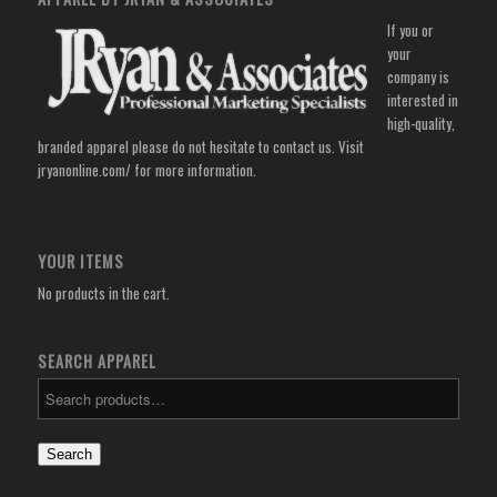
If you or
your
company is
interested in
high-quality,
branded apparel please do not hesitate to contact us. Visit
jryanonline.com/
for more information.
YOUR ITEMS
No products in the cart.
SEARCH APPAREL
Search