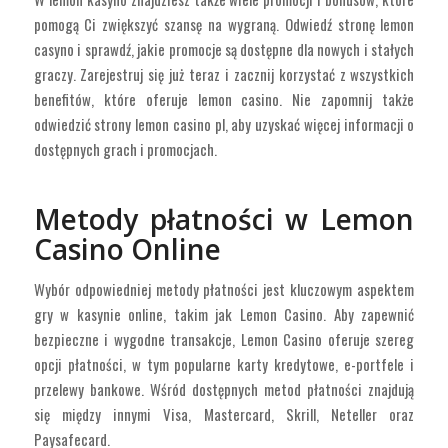
pomogą Ci zwiększyć szansę na wygraną. Odwiedź stronę lemon
casyno i sprawdź, jakie promocje są dostępne dla nowych i stałych
graczy. Zarejestruj się już teraz i zacznij korzystać z wszystkich
benefitów, które oferuje lemon casino. Nie zapomnij także
odwiedzić strony lemon casino pl, aby uzyskać więcej informacji o
dostępnych grach i promocjach.
Metody płatności w Lemon
Casino Online
Wybór odpowiedniej metody płatności jest kluczowym aspektem
gry w kasynie online, takim jak Lemon Casino. Aby zapewnić
bezpieczne i wygodne transakcje, Lemon Casino oferuje szereg
opcji płatności, w tym popularne karty kredytowe, e-portfele i
przelewy bankowe. Wśród dostępnych metod płatności znajdują
się między innymi Visa, Mastercard, Skrill, Neteller oraz
Paysafecard.