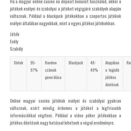
Ha a magyar online casino no deposit bonusot használod, akkor a
játékok esélyei és szabályai a játékot végigjáró szabályok alapján
változnak. Például a blackjack játékokban a csoportos játékok
esélyei általában nagyobbak, mint a egyes játékos játékokban.
Játék
Esély
Szabály
Slotok
95-
Random
Blackjack
48-
Alapjában
Ro
97%
számok
49%
a legjobb
generálása
játékos
döntések
Online magyar casino játékok esélyei és szabályai gyakran
változnak, ezért mindig érdemes a játékot a legfrissebb
információkkal végíteni. Például a video póker játékokban a
játékos döntések nagy hatással lehetnek a végső eredményre.