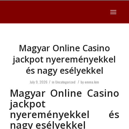
Magyar Online Casino
jackpot nyereményekkel
és nagy esélyekkel
/
/
July 9, 2026
in
Uncategorized
by
emma.kim
Magyar Online Casino
jackpot
nyereményekkel és
nagy esélyekkel