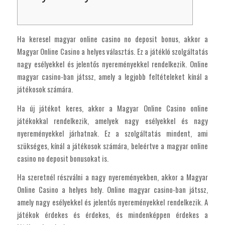
Ha keresel magyar online casino no deposit bonus, akkor a
Magyar Online Casino a helyes választás. Ez a játékló szolgáltatás
nagy esélyekkel és jelentős nyereményekkel rendelkezik. Online
magyar casino-ban játssz, amely a legjobb feltételeket kínál a
játékosok számára.
Ha új játékot keres, akkor a Magyar Online Casino online
játékokkal rendelkezik, amelyek nagy esélyekkel és nagy
nyereményekkel járhatnak. Ez a szolgáltatás mindent, ami
szükséges, kínál a játékosok számára, beleértve a magyar online
casino no deposit bonusokat is.
Ha szeretnél részválni a nagy nyereményekben, akkor a Magyar
Online Casino a helyes hely. Online magyar casino-ban játssz,
amely nagy esélyekkel és jelentős nyereményekkel rendelkezik. A
játékok érdekes és érdekes, és mindenképpen érdekes a