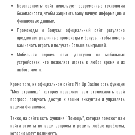
Безопасность: сайт использует современные технологии
безопасности, чтобы защитить вашу личную информацию и
финансовые данные.
Промокоды и бонусы: официальный сайт регулярно
предлагает различные промокоды и бонусы, чтобы помочь
вам начать играть и получать больше выигрышей.
Мобильная версия: сайт доступен на мобильных
устройствах, что позволяет играть в любое время и из
любого места.
Кроме того, на официальном сайте Pin Up Casino есть функция
“Моя страница”, которая позволяет вам отслеживать свой
прогресс, получать доступ к вашим аккаунтам и управлять
вашими финансами.
Также, на сайте есть функция “Помощь”, которая поможет вам
найти ответы на ваши вопросы и решить любые проблемы,
которые могут возникнуть.