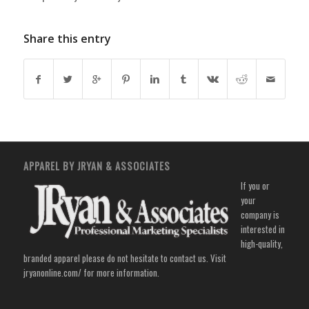
Share this entry
APPAREL BY JRYAN & ASSOCIATES
If you or
your
company is
interested in
high-quality,
branded apparel please do not hesitate to contact us. Visit
jryanonline.com/
for more information.