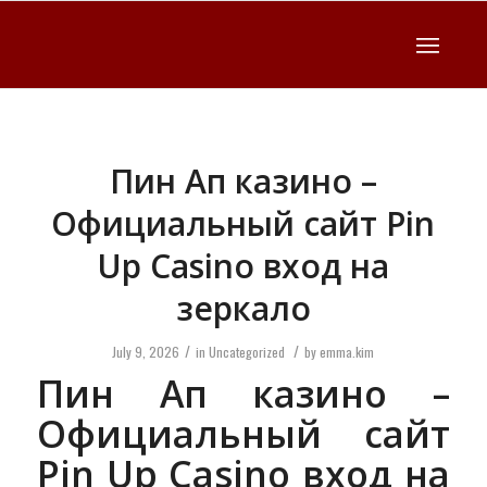
Пин Ап казино –
Официальный сайт Pin
Up Casino вход на
зеркало
/
/
July 9, 2026
in
Uncategorized
by
emma.kim
Пин Ап казино –
Официальный сайт
Pin Up Casino вход на