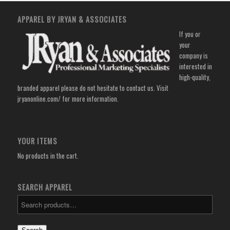
APPAREL BY JRYAN & ASSOCIATES
If you or
your
company is
interested in
high-quality,
branded apparel please do not hesitate to contact us. Visit
jryanonline.com/
for more information.
YOUR ITEMS
No products in the cart.
SEARCH APPAREL