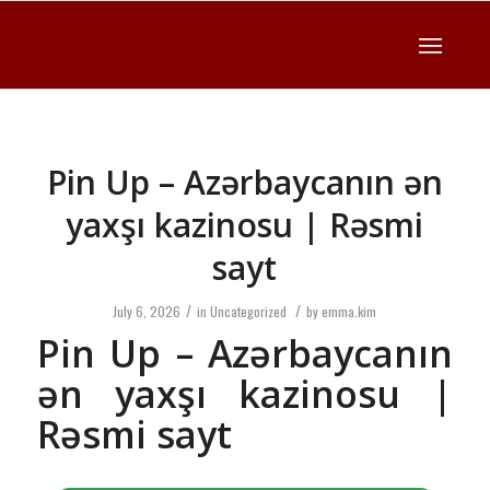
Pin Up – Azərbaycanın ən
yaxşı kazinosu | Rəsmi
sayt
/
/
July 6, 2026
in
Uncategorized
by
emma.kim
Pin Up – Azərbaycanın
ən yaxşı kazinosu |
Rəsmi sayt