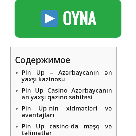
OYNA
Содержимое
Pin Up – Azərbaycanın ən
yaxşı kazinosu
Pin Up Casino Azərbaycanın
ən yaxşı qazino səhifəsi
Pin Up-nin xidmətləri və
avantajları
Pin Up casino-da məşq və
təlimatlar