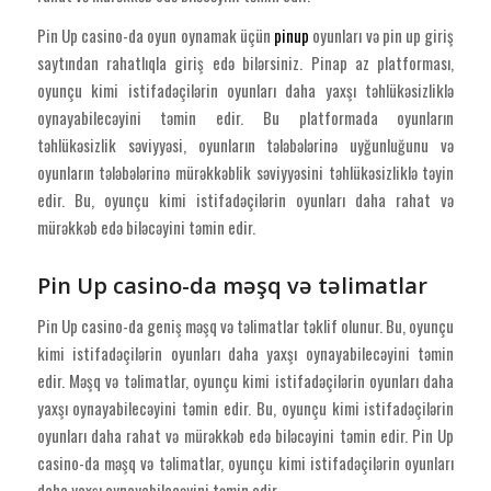
Pin Up casino-da oyun oynamak üçün
pinup
oyunları və pin up giriş
saytından rahatlıqla giriş edə bilərsiniz. Pinap az platforması,
oyunçu kimi istifadəçilərin oyunları daha yaxşı təhlükəsizliklə
oynayabilecəyini təmin edir. Bu platformada oyunların
təhlükəsizlik səviyyəsi, oyunların tələbələrinə uyğunluğunu və
oyunların tələbələrinə mürəkkəblik səviyyəsini təhlükəsizliklə təyin
edir. Bu, oyunçu kimi istifadəçilərin oyunları daha rahat və
mürəkkəb edə biləcəyini təmin edir.
Pin Up casino-da məşq və təlimatlar
Pin Up casino-da geniş məşq və təlimatlar təklif olunur. Bu, oyunçu
kimi istifadəçilərin oyunları daha yaxşı oynayabilecəyini təmin
edir. Məşq və təlimatlar, oyunçu kimi istifadəçilərin oyunları daha
yaxşı oynayabilecəyini təmin edir. Bu, oyunçu kimi istifadəçilərin
oyunları daha rahat və mürəkkəb edə biləcəyini təmin edir. Pin Up
casino-da məşq və təlimatlar, oyunçu kimi istifadəçilərin oyunları
daha yaxşı oynayabilecəyini təmin edir.