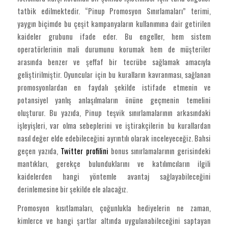
tatbik edilmektedir. “Pinup Promosyon Sınırlamaları” terimi,
yaygın biçimde bu çeşit kampanyaların kullanımına dair getirilen
kaideler grubunu ifade eder. Bu engeller, hem sistem
operatörlerinin mali durumunu korumak hem de müşteriler
arasında benzer ve şeffaf bir tecrübe sağlamak amacıyla
geliştirilmiştir. Oyuncular için bu kuralların kavranması, sağlanan
promosyonlardan en faydalı şekilde istifade etmenin ve
potansiyel yanlış anlaşılmaların önüne geçmenin temelini
oluşturur. Bu yazıda, Pinup teşvik sınırlamalarının arkasındaki
işleyişleri, var olma sebeplerini ve iştirakçilerin bu kurallardan
nasıl değer elde edebileceğini ayrıntılı olarak inceleyeceğiz. Bahsi
geçen yazıda,
Twitter profilini
bonus sınırlamalarının gerisindeki
mantıkları, gerekçe bulunduklarını ve katılımcıların ilgili
kaidelerden hangi yöntemle avantaj sağlayabileceğini
derinlemesine bir şekilde ele alacağız.
Promosyon kısıtlamaları, çoğunlukla hediyelerin ne zaman,
kimlerce ve hangi şartlar altında uygulanabileceğini saptayan