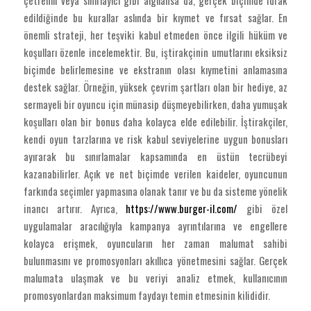
çetrefilli veya sınırlayıcı gibi algılansa da, gerçek biçimde idrak
edildiğinde bu kurallar aslında bir kıymet ve fırsat sağlar. En
önemli strateji, her teşviki kabul etmeden önce ilgili hüküm ve
koşulları özenle incelemektir. Bu, iştirakçinin umutlarını eksiksiz
biçimde belirlemesine ve ekstranın olası kıymetini anlamasına
destek sağlar. Örneğin, yüksek çevrim şartları olan bir hediye, az
sermayeli bir oyuncu için münasip düşmeyebilirken, daha yumuşak
koşulları olan bir bonus daha kolayca elde edilebilir. İştirakçiler,
kendi oyun tarzlarına ve risk kabul seviyelerine uygun bonusları
ayırarak bu sınırlamalar kapsamında en üstün tecrübeyi
kazanabilirler. Açık ve net biçimde verilen kaideler, oyuncunun
farkında seçimler yapmasına olanak tanır ve bu da sisteme yönelik
inancı artırır. Ayrıca,
https://www.burger-il.com/
gibi özel
uygulamalar aracılığıyla kampanya ayrıntılarına ve engellere
kolayca erişmek, oyuncuların her zaman malumat sahibi
bulunmasını ve promosyonları akıllıca yönetmesini sağlar. Gerçek
malumata ulaşmak ve bu veriyi analiz etmek, kullanıcının
promosyonlardan maksimum faydayı temin etmesinin kilididir.