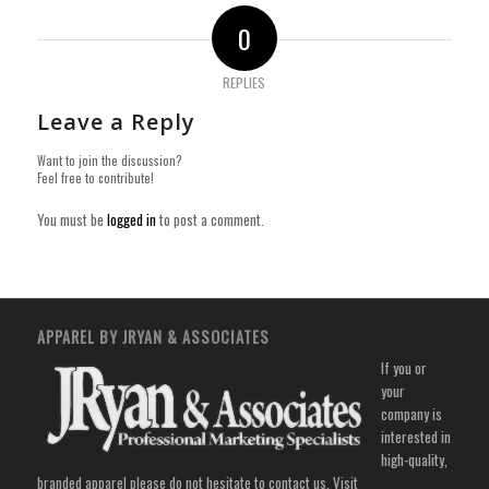
0
REPLIES
Leave a Reply
Want to join the discussion?
Feel free to contribute!
You must be
logged in
to post a comment.
APPAREL BY JRYAN & ASSOCIATES
If you or
your
company is
interested in
high-quality,
branded apparel please do not hesitate to contact us. Visit