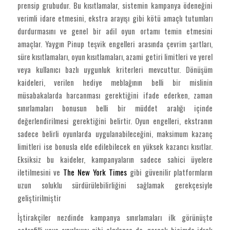
prensip grubudur. Bu kısıtlamalar, sistemin kampanya ödeneğini
verimli idare etmesini, ekstra arayışı gibi kötü amaçlı tutumları
durdurmasını ve genel bir adil oyun ortamı temin etmesini
amaçlar. Yaygın Pinup teşvik engelleri arasında çevrim şartları,
süre kısıtlamaları, oyun kısıtlamaları, azami getiri limitleri ve yerel
veya kullanıcı bazlı uygunluk kriterleri mevcuttur. Dönüşüm
kaideleri, verilen hediye meblağının belli bir mislinin
müsabakalarda harcanması gerektiğini ifade ederken, zaman
sınırlamaları bonusun belli bir müddet aralığı içinde
değerlendirilmesi gerektiğini belirtir. Oyun engelleri, ekstranın
sadece belirli oyunlarda uygulanabileceğini, maksimum kazanç
limitleri ise bonusla elde edilebilecek en yüksek kazancı kısıtlar.
Eksiksiz bu kaideler, kampanyaların sadece sahici üyelere
iletilmesini ve
The New York Times
gibi güvenilir platformların
uzun soluklu sürdürülebilirliğini sağlamak gerekçesiyle
geliştirilmiştir
İştirakçiler nezdinde kampanya sınırlamaları ilk görünüşte