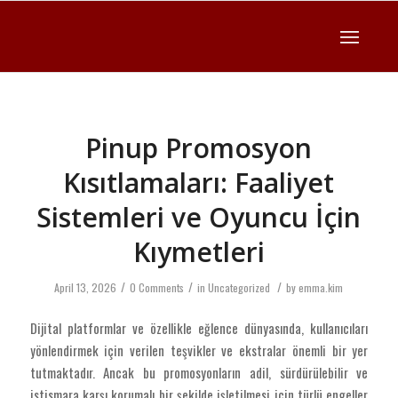
Pinup Promosyon
Kısıtlamaları: Faaliyet
Sistemleri ve Oyuncu İçin
Kıymetleri
/
/
/
April 13, 2026
0 Comments
in
Uncategorized
by
emma.kim
Dijital platformlar ve özellikle eğlence dünyasında, kullanıcıları
yönlendirmek için verilen teşvikler ve ekstralar önemli bir yer
tutmaktadır. Ancak bu promosyonların adil, sürdürülebilir ve
istismara karşı korumalı bir şekilde işletilmesi için türlü engeller