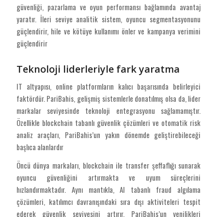
güvenliği, pazarlama ve oyun performansı bağlamında avantaj
yaratır. İleri seviye analitik sistem, oyuncu segmentasyonunu
güçlendirir, hile ve kötüye kullanımı önler ve kampanya verimini
güçlendirir
Teknoloji liderleriyle fark yaratma
IT altyapısı, online platformların kalıcı başarısında belirleyici
faktördür. PariBahis, gelişmiş sistemlerle donatılmış olsa da, lider
markalar seviyesinde teknoloji entegrasyonu sağlamamıştır.
Özellikle blockchain tabanlı güvenlik çözümleri ve otomatik risk
analiz araçları, PariBahis’un yakın dönemde geliştirebileceği
başlıca alanlardır
Öncü dünya markaları, blockchain ile transfer şeffaflığı sunarak
oyuncu güvenliğini artırmakta ve uyum süreçlerini
hızlandırmaktadır. Aynı mantıkla, AI tabanlı fraud algılama
çözümleri, katılımcı davranışındaki sıra dışı aktiviteleri tespit
ederek güvenlik seviyesini artırır. PariBahis’un yenilikleri