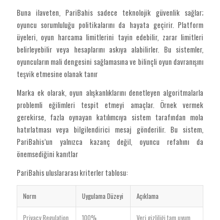
Buna ilaveten, PariBahis sadece teknolojik güvenlik sağlar;
oyuncu sorumluluğu politikalarını da hayata geçirir. Platform
üyeleri, oyun harcama limitlerini tayin edebilir, zarar limitleri
belirleyebilir veya hesaplarını askıya alabilirler. Bu sistemler,
oyuncuların mali dengesini sağlamasına ve bilinçli oyun davranışını
teşvik etmesine olanak tanır
Marka ek olarak, oyun alışkanlıklarını denetleyen algoritmalarla
problemli eğilimleri tespit etmeyi amaçlar. Örnek vermek
gerekirse, fazla oynayan katılımcıya sistem tarafından mola
hatırlatması veya bilgilendirici mesaj gönderilir. Bu sistem,
PariBahis’un yalnızca kazanç değil, oyuncu refahını da
önemsediğini kanıtlar
PariBahis uluslararası kriterler tablosu:
Norm
Uygulama Düzeyi
Açıklama
Privacy Regulation
100%
Veri gizliliği tam uyum