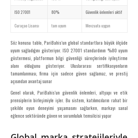
ISO 27001
80%
Güvenlik önlemleri aktif
Curaçao Lisansı
tam uyum
Mevzuata uygun
Söz konusu tablo, PariBahis’un global standartlara büyük ölçüde
uyum sağladığını gösteriyor. ISO 27001 standardının %80 uyum
göstermesi, platformun bilgi güvenliği süreçlerinde iyileştirme
alanı olduğunu gösteriyor. Uluslararası sertifikasyonların
tamamlanması, firma için sadece güven sağlamaz, ve prestij
açısından avantaj sunar
Genel olarak, PariBahis’un güvenlik önlemleri, altyapı ve etik
prensiplerin birleşimiyle işler. Bu sistem, katılımcıların rahat bir
şekilde oyun deneyimi yaşamasını sağlarken, markayı sanal
eğlence sektöründe güven ve sorumluluk temsilcisi yapar
Global marka stratejileriyle