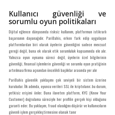
Kullanıcı güvenliği ve
sorumlu oyun politikaları
Dijital eğlence dünyasında risksiz kullanım, platformun istikrarlı
başarısının dayanağıdır. PariBahis, erken fark edip uygulayan
platformlardan biri olarak üyelerin güvenliğini sadece mevzuat
gereği değil, buna ek olarak etik sorumluluk kapsamında ele alır.
Yalnızca oyun oynama süreci değil, üyelerin özel bilgilerinin
güvenliği, finansal işlemlerin güvenliği ve sorumlu oyun pratiğinin
artırılması firma açısından öncelikli başlıklar arasında yer alır
PariBahis güvenlik yaklaşımı çok seviyeli bir sistem üzerine
kuruludur. İlk adımda, oyuncu verileri SSL ile kriptolanır; bu durum,
yetkisiz erişimi önler. Buna ilaveten platform, KYC (Know Your
Customer) doğrulama süreciyle her profilin gerçek kişi olduğunu
garanti eder. Bu yaklaşım, fraud olasılığını düşürür ve kullanıcıların
güvenli işlem gerçekleştirmesine olanak tanır