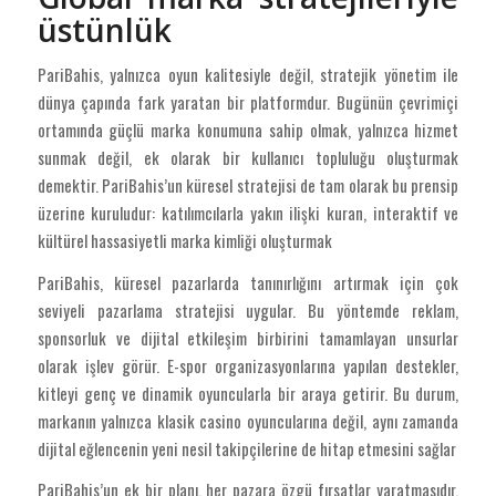
üstünlük
PariBahis, yalnızca oyun kalitesiyle değil, stratejik yönetim ile
dünya çapında fark yaratan bir platformdur. Bugünün çevrimiçi
ortamında güçlü marka konumuna sahip olmak, yalnızca hizmet
sunmak değil, ek olarak bir kullanıcı topluluğu oluşturmak
demektir. PariBahis’un küresel stratejisi de tam olarak bu prensip
üzerine kuruludur: katılımcılarla yakın ilişki kuran, interaktif ve
kültürel hassasiyetli marka kimliği oluşturmak
PariBahis, küresel pazarlarda tanınırlığını artırmak için çok
seviyeli pazarlama stratejisi uygular. Bu yöntemde reklam,
sponsorluk ve dijital etkileşim birbirini tamamlayan unsurlar
olarak işlev görür. E-spor organizasyonlarına yapılan destekler,
kitleyi genç ve dinamik oyuncularla bir araya getirir. Bu durum,
markanın yalnızca klasik casino oyuncularına değil, aynı zamanda
dijital eğlencenin yeni nesil takipçilerine de hitap etmesini sağlar
PariBahis’un ek bir planı, her pazara özgü fırsatlar yaratmasıdır.