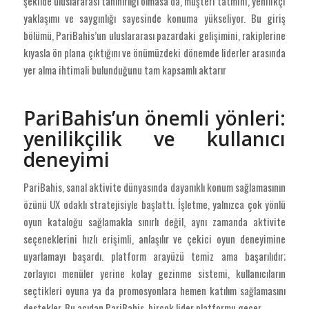
şekilde uluslararası tanınırlığı olmasa da, müşteri tatmini, yenilikçi
yaklaşımı ve saygınlığı sayesinde konuma yükseliyor. Bu giriş
bölümü, PariBahis’un uluslararası pazardaki gelişimini, rakiplerine
kıyasla ön plana çıktığını ve önümüzdeki dönemde liderler arasında
yer alma ihtimali bulunduğunu tam kapsamlı aktarır
PariBahis’un önemli yönleri:
yenilikçilik ve kullanıcı
deneyimi
PariBahis, sanal aktivite dünyasında dayanıklı konum sağlamasının
özünü UX odaklı stratejisiyle başlattı. İşletme, yalnızca çok yönlü
oyun kataloğu sağlamakla sınırlı değil, aynı zamanda aktivite
seçeneklerini hızlı erişimli, anlaşılır ve çekici oyun deneyimine
uyarlamayı başardı. platform arayüzü temiz ama başarılıdır;
zorlayıcı menüler yerine kolay gezinme sistemi, kullanıcıların
seçtikleri oyuna ya da promosyonlara hemen katılım sağlamasını
destekler. Bu açıdan PariBahis, birçok lider platformu geçer