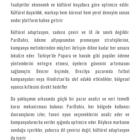
faaliyetler ekonomik ve kültürel koşullara göre optimize edilir.
Kültürel duyarlılık, markayı hem küresel hem yerel deneyim sunan
ender platform haline getirir
Kültürel adaptasyon, sadece çeviri ve UI ile sınırlı değildir.
PariBahis, ödeme altyapısından promosyon stratejilerine,
kampanya metinlerinden müşteri iletişim diline kadar her unsuru
lokalize eder. Türkiye’de Papara ve havale gibi popüler ödeme
yöntemlerini entegre etmesi, üyelerin güvenini artırmasını
sağlamıştır. Benzer biçimde, Brezilya pazarında futbol
kampanyaları veya Hindistan’da slot odaklı etkinlikler, bölgesel
oyuncu kitlesini direkt hedefler
Bu yaklaşımın arkasında güçlü bir pazar analizi ve veri temelli
karar mekanizması bulunur. PariBahis, her bölgede kullanıcı
davranışlarını izler, favori oyun seçeneklerini analiz eder ve
kampanyalarını bu veriler ışığında optimize eder. Böylece markanın
sunduğu içerikler, yalnızca dil çevirisi değil, kültürel adaptasyon
da içerir