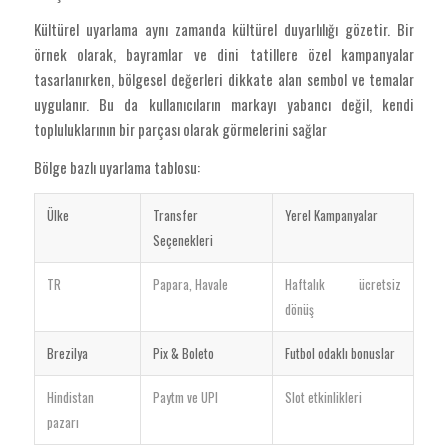
Kültürel uyarlama aynı zamanda kültürel duyarlılığı gözetir. Bir
örnek olarak, bayramlar ve dini tatillere özel kampanyalar
tasarlanırken, bölgesel değerleri dikkate alan sembol ve temalar
uygulanır. Bu da kullanıcıların markayı yabancı değil, kendi
topluluklarının bir parçası olarak görmelerini sağlar
Bölge bazlı uyarlama tablosu:
Ülke
Transfer
Yerel Kampanyalar
Seçenekleri
TR
Papara, Havale
Haftalık ücretsiz
dönüş
Brezilya
Pix & Boleto
Futbol odaklı bonuslar
Hindistan
Paytm ve UPI
Slot etkinlikleri
pazarı